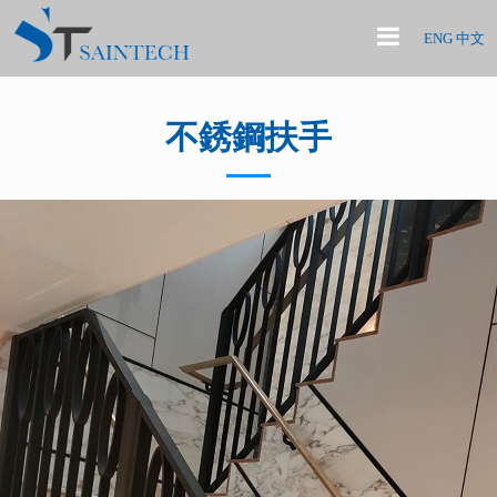
ENG
中文
不銹鋼扶手